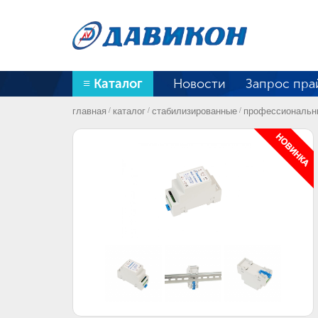
≡ Каталог
Новости
Запрос пра
главная
каталог
стабилизированные
профессиональны
/
/
/