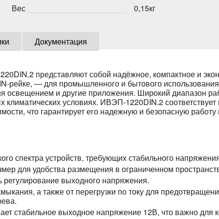
Вес
0,15кг
ики
Документация
20DIN.2 представляют собой надёжное, компактное и эко
IN-рейке, — для промышленного и бытового использования
я освещением и другие приложения. Широкий диапазон раб
ых климатических условиях. ИВЭП-1220DIN.2 соответствуе
мости, что гарантирует его надежную и безопасную работу 
кого спектра устройств, требующих стабильного напряжения
змер для удобства размещения в ограниченном пространст
ь регулирование выходного напряжения.
амыкания, а также от перегрузки по току для предотвраще
рева.
вает стабильное выходное напряжение 12В, что важно для