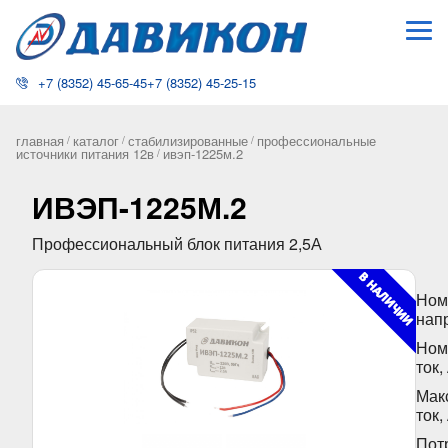
+7 (8352) 45-65-45
+7 (8352) 45-25-15
главная
каталог
стабилизированные
профессиональные
/
/
/
источники питания 12в
ивэп-1225м.2
/
ИВЭП-1225М.2
Профессиональный блок питания 2,5А
Ном
нап
Ном
ток,
Мак
ток,
Пот