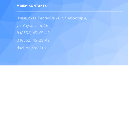
Наши контакты
Чувашская Республика, г. Чебоксары,
ул. Урукова, д. 16
8 (8352) 45-65-45
,
8 (8352) 45-25-42
davikon@mail.ru