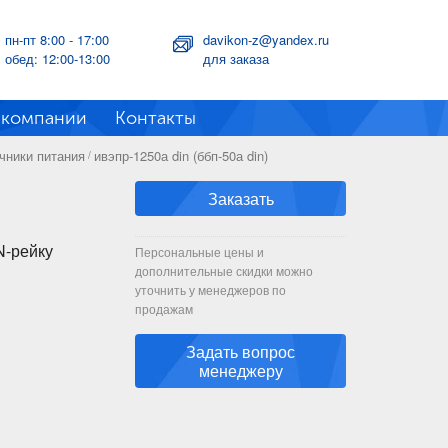
пн-пт 8:00 - 17:00
davikon-z@yandex.ru
обед: 12:00-13:00
для заказа
 компании
Контакты
чники питания
ивэпр-1250а din (ббп-50а din)
/
Заказать
N-рейку
Персональные цены и
дополнительные скидки можно
уточнить у менеджеров по
продажам
Задать вопрос
менеджеру