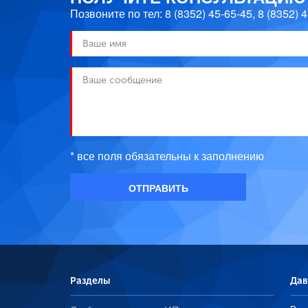
Позвоните по тел:
8 (8352) 45-65-45
,
8 (8352) 
* все поля обязательны к заполнению
Разделы
Дав