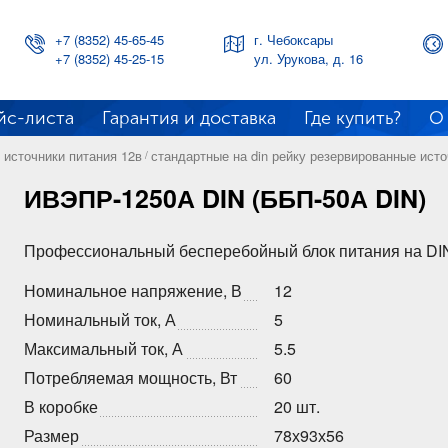
+7 (8352) 45-65-45
г. Чебоксары
+7 (8352) 45-25-15
ул. Урукова, д. 16
йс-листа
Гарантия и доставка
Где купить?
О
источники питания 12в
стандартные на din рейку резервированные исто
/
ИВЭПР-1250А DIN (ББП-50А DIN)
Профессиональный бесперебойный блок питания на DI
Номинальное напряжение, В
12
Номинальный ток, А
5
Максимальный ток, А
5.5
Потребляемая мощность, Вт
60
В коробке
20 шт.
Размер
78х93х56