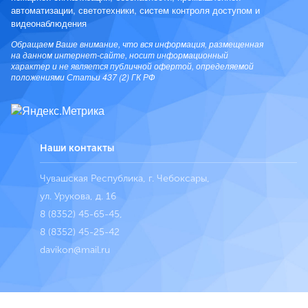
автоматизации, светотехники, систем контроля доступом и
видеонаблюдения
Обращаем Ваше внимание, что вся информация, размещенная
на данном интернет-сайте, носит информационный
характер и не является публичной офертой, определяемой
положениями Статьи 437 (2) ГК РФ
Наши контакты
Чувашская Республика, г. Чебоксары,
ул. Урукова, д. 16
8 (8352) 45-65-45
,
8 (8352) 45-25-42
davikon@mail.ru