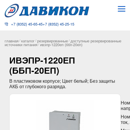
+7 (8352) 45-65-45
+7 (8352) 45-25-15
главная
каталог
резервированные
доступные резервированные
/
/
/
источники питания
ивэпр-1220еп (ббп-20еп)
/
ИВЭПР-1220ЕП
(ББП-20ЕП)
В пластиковом корпусе; Цвет белый; Без защиты
АКБ от глубокого разряда.
Ном
нап
Ном
ток,